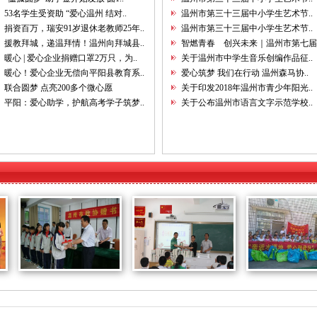
53名学生受资助 “爱心温州 结对..
温州市第三十三届中小学生艺术节..
2026年5月公开募捐信息公示
2026-06-01
捐资百万，瑞安91岁退休老教师25年..
温州市第三十三届中小学生艺术节..
援教拜城，递温拜情！温州向拜城县..
智燃青春 创兴未来｜温州市第七届.
2026年4月公开募捐信息公示
2026-05-01
暖心 | 爱心企业捐赠口罩2万只，为..
关于温州市中学生音乐创编作品征..
暖心！爱心企业无偿向平阳县教育系..
爱心筑梦 我们在行动 温州森马协..
2026年3月公开募捐信息公示
2026-04-01
联合圆梦 点亮200多个微心愿
关于印发2018年温州市青少年阳光..
平阳：爱心助学，护航高考学子筑梦..
关于公布温州市语言文字示范学校..
2026年2月公开募捐信息公示
2026-03-01
2026年1月公开募捐信息公示
2026-02-01
2025年12月公开募捐信息公示
2026-01-01
2025年11月公开募捐信息公示
2025-12-01
2025年10月公开募捐信息公示
2025-11-01
2025年9月公开募捐信息公示
2025-10-01
市政协副主..
市教育装备..
“亲近水源..
2026年6月公开募捐信息公示
2026-07-01