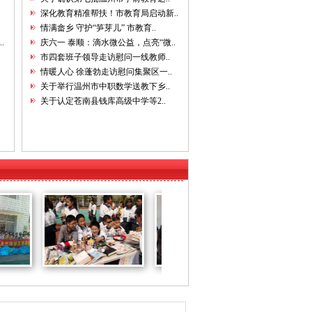
深化教育精准帮扶！市教育局启动新..
情满畲乡 守护“笋芽儿” 市教育..
.
庆六一 泰顺：滴水微公益，点亮“微..
市四套班子领导走访慰问一线教师..
情暖人心 徐蓬勃走访慰问集聚区一..
关于举行温州市中职数学送教下乡..
关于认定苍南县钱库高级中学等2..
温州十九中..
开展形式多..
爱让星空蓝..