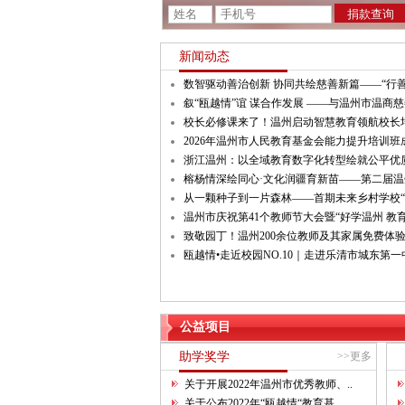
新闻动态
数智驱动善治创新 协同共绘慈善新篇——“行
叙“瓯越情”谊 谋合作发展 ——与温州市温商
校长必修课来了！温州启动智慧教育领航校长
2026年温州市人民教育基金会能力提升培训班
浙江温州：以全域教育数字化转型绘就公平优
榕杨情深绘同心·文化润疆育新苗——第二届
从一颗种子到一片森林——首期未来乡村学校“
温州市庆祝第41个教师节大会暨“好学温州 教
致敬园丁！温州200余位教师及其家属免费体
瓯越情•走近校园NO.10｜走进乐清市城东第一
公益项目
助学奖学
>>更多
关于开展2022年温州市优秀教师、..
关于公布2022年“瓯越情“教育基..