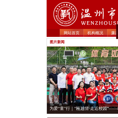
网站首页
机构概况
廉
图片新闻
为爱“童”行｜“瓯越情·走近校园”—